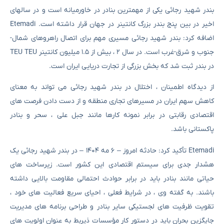
بندر شهید رجائی یکی از مهمترین بنادر در خاورمیانه است و در سالهای
اخیر در بین پنج بندر بزرگ کانتینر در جهان قرار داشته است. Etemadi
اضافه کرد: بندر شهید رجائی مسیری مهم برای اتصال راهروهای شمال-
جنوب و شرق-غرب است. در سال ۲ ، بیش از ۱.۵ میلیون کانتینر TEU TEU
در بندر ثبت شد که بخش بزرگی از تجارت دریایی ایران است.
از دیدگاه اطمینان ، اختلال در بندر شهید رجائی می تواند به معنای
کاهش سهم ایران در مسیرهای تجاری منطقه و از دست دادن فرصت های
اقتصادی رقابتی در برابر نمونه کارها مانند جبل علی ، سحر و بنادر
پاکستانی باشد.
Etemadi تأکید کرد: حادثه امروز – ۶ مه ۱۴۰۴ – در بندر شهید رجائی یک
هشدار جدی برای سیستم اقتصادی این کشور است. زیرساخت های
حیاتی مانند بنادر باید در برابر حوادث احتمالی مقاومت بالایی داشته
باشند. به گفته وی ، در شرایط فعلی ، احیای سریع فعالیت های خود ،
تقویت ظرفیت های لجستیکی سایر بنادر و طراحی برنامه های مدیریت
جایگزین بحران باید در دستور کار مؤسسات ذیربط به عنوان اولویت های