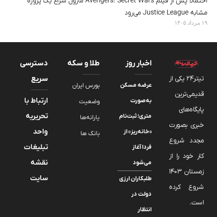
احتمالاً پس از فیلم Avengers: Secret Wars مارول سراغ یک پروژه
مشابه Justice League می‌رود
۱۹ مرداد ۱۴۰۵
اخبار روز
طلا و سکه
دسترسی
تیتر24 یکی از
سریع
عرضه مسکن
بورس ایران
قدیمی‌ترین
ارتباط با
به‌صورت
وضعیت
پایگاه‌های
تحریریه
متری؛ ثبت‌نام
یارانه‌ها
خبری بصورت
واحد
«خانه‌ریز» از
بانک ها
مجدد شروع
تبلیغات
فردا آغاز
کار خود را از
نقشه
می‌شود
زمستان 1403
سایت
طلبکاران ارزی
شروع کرده
دولت در
است.
انتظار