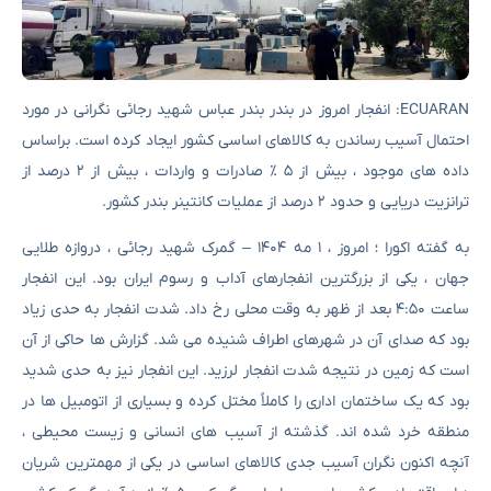
ECUARAN: انفجار امروز در بندر بندر عباس شهید رجائی نگرانی در مورد
احتمال آسیب رساندن به کالاهای اساسی کشور ایجاد کرده است. براساس
داده های موجود ، بیش از ۵ ٪ صادرات و واردات ، بیش از ۲ درصد از
ترانزیت دریایی و حدود ۲ درصد از عملیات کانتینر بندر کشور.
به گفته اکورا ؛ امروز ، ۱ مه ۱۴۰۴ – گمرک شهید رجائی ، دروازه طلایی
جهان ، یکی از بزرگترین انفجارهای آداب و رسوم ایران بود. این انفجار
ساعت ۴:۵۰ بعد از ظهر به وقت محلی رخ داد. شدت انفجار به حدی زیاد
بود که صدای آن در شهرهای اطراف شنیده می شد. گزارش ها حاکی از آن
است که زمین در نتیجه شدت انفجار لرزید. این انفجار نیز به حدی شدید
بود که یک ساختمان اداری را کاملاً مختل کرده و بسیاری از اتومبیل ها در
منطقه خرد شده اند. گذشته از آسیب های انسانی و زیست محیطی ،
آنچه اکنون نگران آسیب جدی کالاهای اساسی در یکی از مهمترین شریان