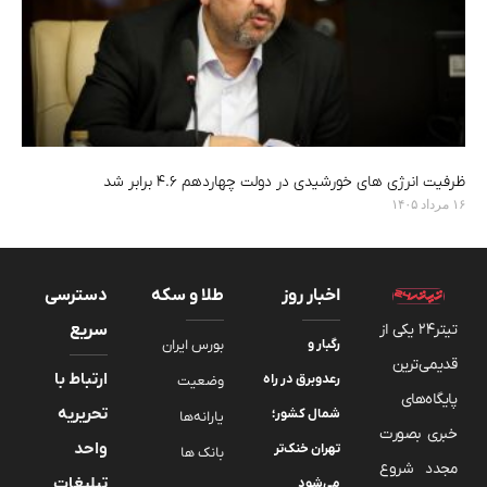
ظرفیت انرژی های خورشیدی در دولت چهاردهم ۴.۶ برابر شد
۱۶ مرداد ۱۴۰۵
اخبار روز
طلا و سکه
دسترسی
تیتر24 یکی از
سریع
رگبار و
بورس ایران
قدیمی‌ترین
ارتباط با
رعدوبرق در راه
وضعیت
پایگاه‌های
تحریریه
شمال کشور؛
یارانه‌ها
خبری بصورت
واحد
تهران خنک‌تر
بانک ها
مجدد شروع
تبلیغات
می‌شود