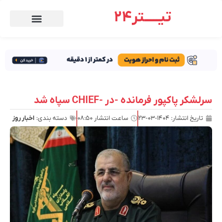
تیـــــتر24
سرلشکر پاکپور فرمانده -در -CHIEF سپاه شد
تاریخ انتشار:
۱۴۰۴-۰۳-۲۳
ساعت انتشار
۰۸:۵۰
دسته بندی:
اخبار روز