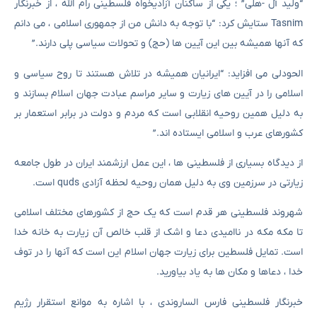
“ولید آل -هلی” ؛ یکی از ساکنان آزادیخواه فلسطینی رام الله ، از خبرنگار
Tasnim ستایش کرد: “با توجه به دانش من از جمهوری اسلامی ، می دانم
که آنها همیشه بین این آیین ها (حج) و تحولات سیاسی پلی دارند.”
الحودلی می افزاید: “ایرانیان همیشه در تلاش هستند تا روح سیاسی و
اسلامی را در آیین های زیارت و سایر مراسم عبادت جهان اسلام بسازند و
به دلیل همین روحیه انقلابی است که مردم و دولت در برابر استعمار بر
کشورهای عرب و اسلامی ایستاده اند.”
از دیدگاه بسیاری از فلسطینی ها ، این عمل ارزشمند ایران در طول جامعه
زیارتی در سرزمین وی به دلیل همان روحیه لحظه آزادی quds است.
شهروند فلسطینی هر قدم است که یک حج از کشورهای مختلف اسلامی
تا مکه مکه در ناامیدی دعا و اشک از قلب خالص آن زیارت به خانه خدا
است. تمایل فلسطین برای زیارت جهان اسلام این است که آنها را در توف
خدا ، دعاها و مکان ها به یاد بیاورید.
خبرنگار فلسطینی فارس الساروندی ، با اشاره به موانع استقرار رژیم