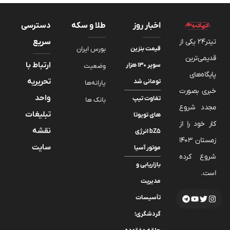
اخبار روز
طلا و سکه
دسترسی
تیتر24 یکی از
سریع
قیمت بنزین
بورس ایران
قدیمی‌ترین
ارتباط با
سوپر ۱۳۰ هزار
وضعیت
پایگاه‌های
تحریریه
تومانی شد
یارانه‌ها
خبری بصورت
واحد
تفاوت تیپ
بانک ها
مجدد شروع
تبلیغات
های تویوتا
کار خود را از
نقشه
bZ5 انرژی
زمستان 1403
سایت
موتور آسیا
شروع کرده
بازاریابی و
است.
مدیریت
تأسیسات
گردشگری؛