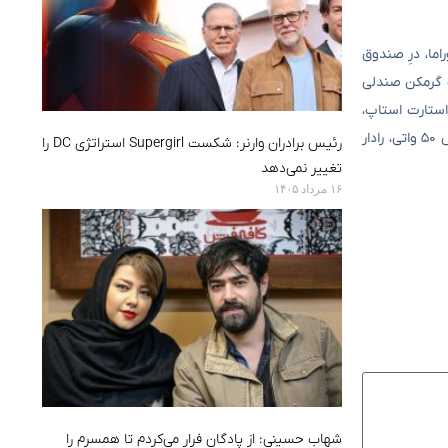
اما، درِ صندوق
ک، سردکن و گرمکن صندلی
 استارت استاپ،
نمایشگر لمسی، دوربین ۳۶۰ درجه، دوربین ثبت وقایع و… از جمله موادی رفاهی و ایمنی در تیپ ۲۰۲۴ این خودرو بودند که در نشخه جدید شارژر وایرلس ۵۰ واتی، رادار
رئیس برادران وارنر: شکست Supergirl استراتژی DC را
تغییر نمی‌دهد
۱۶ مرداد ۱۴۰۵
شهاب حسینی: از پادگان فرار می‌کردم تا همسرم را