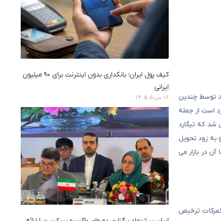
کیف پول ایران؛ بانکداری بدون اینترنت برای ۹۰ میلیون
ایرانی
صار برند توسط چندین
۱۶ مرداد ۱۴۰۵
د است از جمله
 شد که تیگارد
 به زود تحویل
ن در بازار می
 گمرکات ترخیص
ایران پیشنهاد برگزاری دوره‌ای «اکسپو بریکس» را ارائه