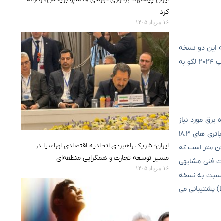
کرد
۱۶ مرداد ۱۴۰۵
 و نماهای جانبی به این دو نسخه
نگاهی بیاندازیم تفاوت خاصی را نمی بینیم. تنها تفاوت ظاهری مشهود در تیپ ۲۰۲۴ و ۲۰۲۵ لگوی بی وای دی بر روی درب صندوق عقب است. در تیپ ۲۰۲۴ لگو به
برق مورد نیاز
جهت شارژ باتری قوای محرک الکتریکی را بر عهده دارد و تنها می‌تواند ۱۰۰ اسب بخار قدرت و ۱۲۶ نیوتن متر گشتاور تولید کند که آنهم صرف شارژ کردن باتری های ۱۸.۳
ایران؛ شریک راهبردی اتحادیه اقتصادی اوراسیا در
ی به حرکت درآوردن بی وای دی سانگ پلاس بر عهده موتور الکتریکی به قدرت ۲۱۸ اسب بخار و حداکثر گشتاور ۲۶۰ نیوتن متر است که
مسیر توسعه تجارت و همگرایی منطقه‌ای
، مشخصات فنی مشابهی
۱۶ مرداد ۱۴۰۵
ک و مصرف سوخت پایین تری را نسبت به نسخه
۲۰۲۴ به نمایش می گذارد. از طرفی بد نیست بدانید که نسخه بی وای دی سانگ پلاس تیگارد موتور از پروتکل شارژ GBT به صورت کامل (هم AC و هم DC) پشتیبانی می