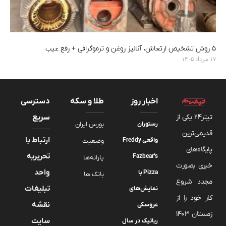
۵ روش تشخیص ارتعاش، آنالیز روغن و ترموگرافی + رفع عیب
۱۷ مرداد ۱۴۰۵
اخبار روز
طلا و سکه
دسترسی
تیتر24 یکی از
سریع
رستوران
بورس ایران
قدیمی‌ترین
ارتباط با
واقعی Freddy
وضعیت
پایگاه‌های
تحریریه
Fazbear’s
یارانه‌ها
خبری بصورت
واحد
Pizza با
بانک ها
مجدد شروع
تبلیغات
نمایش‌های
کار خود را از
نقشه
عروسکی
زمستان 1403
سایت
رباتیک در سال