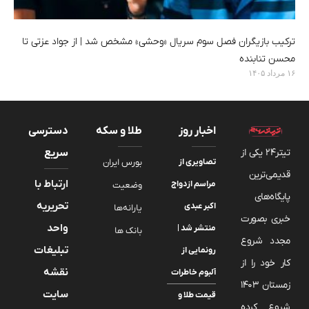
ترکیب بازیگران فصل سوم سریال «وحشی» مشخص شد | از جواد عزتی تا
محسن تنابنده
۱۶ مرداد ۱۴۰۵
اخبار روز
طلا و سکه
دسترسی
تیتر24 یکی از
سریع
تصاویری از
بورس ایران
قدیمی‌ترین
ارتباط با
مراسم ازدواج
وضعیت
پایگاه‌های
تحریریه
اکبر عبدی
یارانه‌ها
خبری بصورت
واحد
منتشر شد |
بانک ها
مجدد شروع
تبلیغات
رونمایی از
کار خود را از
نقشه
آلبوم خاطرات
زمستان 1403
سایت
قیمت طلا و
شروع کرده