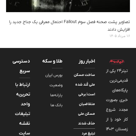
تصاویر پشت صحنه فصل سوم Fallout احتمال معرفی یک جناح جدید را
افزایش دادند
۱۶ مرداد ۱۴۰۵
اخبار روز
طلا و سکه
دسترسی
تیتر24 یکی از
سریع
ساخت مسکن
بورس ایران
قدیمی‌ترین
ارتباط با
ملی کُند شده
وضعیت
پایگاه‌های
تحریریه
است| برخی
یارانه‌ها
خبری بصورت
واحد
متقاضیان
بانک ها
مجدد شروع
تبلیغات
مسکن ملی
کار خود را از
نقشه
حذف شدند
زمستان 1403
سایت
تبلیغ مرد