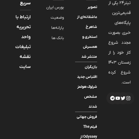
تیتر24 یکی از
سریع
تصویر
بورس ایران
قدیمی‌ترین
ارتباط با
عاشقانه‌ای از
وضعیت
پایگاه‌های
تحریریه
شاهرخ
یارانه‌ها
خبری بصورت
واحد
استخری و
بانک ها
مجدد شروع
تبلیغات
همسرش
کار خود را از
نقشه
منتشر شد
زمستان 1403
سایت
بازیگران
شروع کرده
اقتباس جدید
است.
شرلوک هولمز
مشخص
شدند
فروش جهانی
فیلم The
Odyssey از