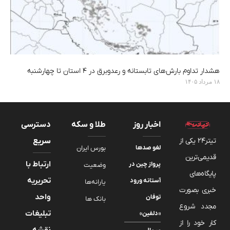
هشدار تداوم بارش‌های تابستانه و رعدوبرق در ۴ استان تا چهارشنبه
۱۸ مرداد ۱۴۰۵
اخبار روز
طلا و سکه
دسترسی
تیتر24 یکی از
سریع
لغو صدها
بورس ایران
قدیمی‌ترین
ارتباط با
پرواز چین در
وضعیت
پایگاه‌های
تحریریه
آستانه ورود
یارانه‌ها
خبری بصورت
واحد
توفان
بانک ها
مجدد شروع
تبلیغات
«دلفین»
کار خود را از
نقشه