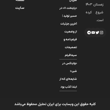
سریال
زمستان 1403
سایت
«پایتخت ۸» در
شروع کرده
مسیر تولید |
است.
آخرین جزئیات
از وضعیت
فیلم‌نامه و
تصمیمات
سیمافیلم
«وایتکس در
شیر»؛
شایعه‌ای که از
ابتدا کذب بود
کلیه حقوق این وبسایت برای ایران تحلیل محفوظ می‌باشد