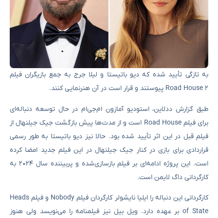
به تازگی تأیید شده که دیو باتیستا و لیلا جرج به جمع بازیگران فیلم
Road House 2 پیوستند و قرار است در آن هنرنمایی کنند.
طبق گزارش ددلاین، استودیو آمازون ام‌جی‌ام در حال توسعه دنباله‌ای
برای فیلم Road House است و از مدت‌ها پیش بازگشت جیک جیلنهال از
فیلم قبل در این اثر تأیید شده بود. حالا نیز دیو باتیستا به طور رسمی
قراردادی برای بازی در کنار جیک جیلنهال در این فیلم جدید امضا کرده
است. این پروژه ادامه‌ای بر فیلم بازسازی‌شده و پربیننده سال ۲۰۲۴ به
کارگردانی داگ لایمن است.
کارگردانی این دنباله را ایلیا نایشولر کارگردان فیلم Nobody و فیلم Heads
of State بر عهده دارد. ویل بیل نیز فیلمنامه را می‌نویسد ولی هنوز