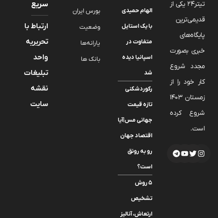
تیتر24 یکی از
سریع
الهام حمیدی
بورس ایران
قدیمی‌ترین
ارتباط با
با یک استایل
وضعیت
پایگاه‌های
تحریریه
متفاوت در
یارانه‌ها
خبری بصورت
واحد
اسپانیا دیده
بانک ها
مجدد شروع
تبلیغات
شد
کار خود را از
نقشه
رکوردشکنی
زمستان 1403
سایت
تازه قیمت
شروع کرده
جهانی مس|آیا
است.
اقتصاد جهان
رو به رونق
است؟
۵ روش
تشخیص
ارتعاش، آنالیز