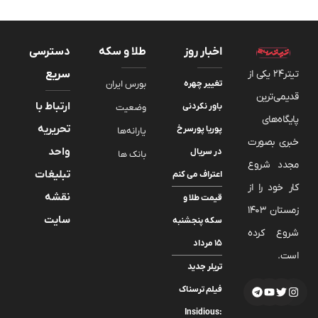
اخبار روز
طلا و سکه
دسترسی
تیتر24 یکی از
سریع
تغییر چهره
بورس ایران
قدیمی‌ترین
ارتباط با
باور نکردنی
وضعیت
پایگاه‌های
تحریریه
پوریا پورسرخ
یارانه‌ها
خبری بصورت
واحد
در سریال
بانک ها
مجدد شروع
تبلیغات
اعتراف می کنم
کار خود را از
نقشه
قیمت طلا و
زمستان 1403
سایت
سکه پنجشنبه
شروع کرده
۱۵ مرداد
است.
تریلر جدید
فیلم ترسناک
Insidious: