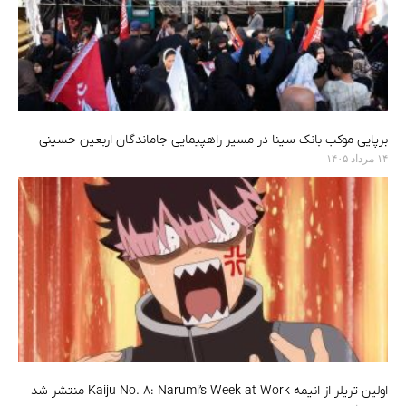
برپایی موکب بانک سینا در مسیر راهپیمایی جاماندگان اربعین حسینی
۱۴ مرداد ۱۴۰۵
اولین تریلر از انیمه Kaiju No. 8: Narumi’s Week at Work منتشر شد