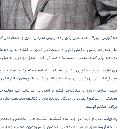
به گزارش تیتر۲۴، علاء‌الدین رفیع زاده، رئیس سازمان اداری و استخدامی کشور، از دستور رییس جمهور مبنی بر پرداخت حقوق مبتنی بر عملکرد خبر داد.
توسعه برای کشور تعیین شده، ۸۰ درصد آن باید از محل بهره‌وری حاصل شود.»
وی افزود: «برای دستیابی به این هدف، لازم است متغیرهای مرتبط با بهر
سرمایه انسانی، بهره‌وری نیروی انسانی، فناوری‌ها و متغیرهای نظام اداری ا
رئیس سازمان اداری و استخدامی کشور با اشاره به اقدامات اخیر دولت خا
مختلف آن، موضوع بهره‌وری جایگاه ویژه‌ای دارد و تکالیف مشخصی برای 
برنامه هفتم توسعه.»
رفیع‌زاده تصریح کرد: «در چند ماه گذشته، نشست‌های تخصصی متعددی در حو
نتیجه آن‌ها امروز در مراسم نمادین با حضور رئیس‌جمهور محترم جمع‌بند