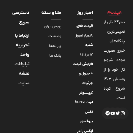
اخبار روز
طلا و سکه
دسترسی
تیتر24 یکی از
سریع
قیمت طلای
بورس ایران
قدیمی‌ترین
ارتباط با
۱۸عیار امروز
وضعیت
پایگاه‌های
تحریریه
شنبه
یارانه‌ها
خبری بصورت
واحد
۱۷مرداد/
بانک ها
مجدد شروع
تبلیغات
افزایش قیمت
کار خود را از
نقشه
+ جدول و
زمستان 1403
سایت
جزئیات
شروع کرده
کریستوفر
است.
ابوت احتمالاً
نقش
پروفسور
ایکس را در