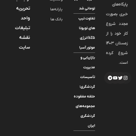
پایگاه‌های
تحریریه
تومانی شد
یارانه‌ها
خبری بصورت
واحد
تفاوت تیپ
بانک ها
مجدد شروع
تبلیغات
های تویوتا
کار خود را از
نقشه
bZ5 انرژی
زمستان 1403
سایت
موتور آسیا
شروع کرده
بازاریابی و
است.
مدیریت
تأسیسات
گردشگری؛
حلقه مفقوده
مجموعه‌های
گردشگری
ایران