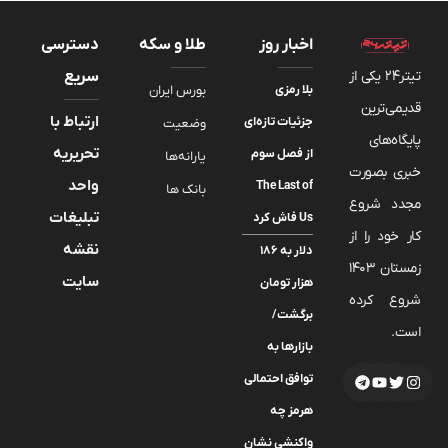
اخبار روز
طلا و سکه
دسترسی
تیتر24 یکی از
سریع
بلا رمزی
بورس ایران
قدیمی‌ترین
ارتباط با
جزئیات تازه‌ای
وضعیت
پایگاه‌های
تحریریه
از فصل سوم
یارانه‌ها
خبری بصورت
واحد
The Last of
بانک ها
مجدد شروع
تبلیغات
Us فاش کرد
کار خود را از
نقشه
دلار به ۱۸۶
زمستان 1403
سایت
هزار تومان
شروع کرده
برگشت/
است.
بازارها به
توافق احتمالی
هرمز چه
واکنشی نشان