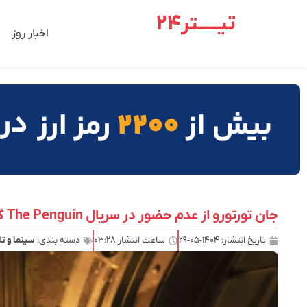
تیـــــتر24
اخبار روز
جان تورتورو از عدم حضور در سریال The Penguin گفت
تاریخ انتشار:
۱۴۰۴-۰۵-۲۹
ساعت انتشار
۰۳:۲۸
دسته بندی:
سینما و ت