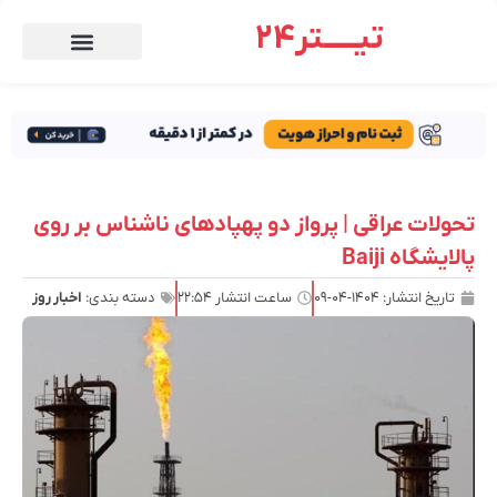
تیـــــتر24
تحولات عراقی | پرواز دو پهپادهای ناشناس بر روی
پالایشگاه Baiji
تاریخ انتشار:
۱۴۰۴-۰۴-۰۹
ساعت انتشار
۲۲:۵۴
دسته بندی:
اخبار روز