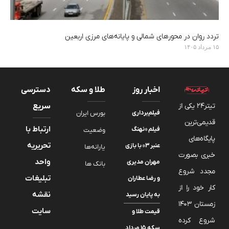
تردد روان در محورهای شمالی و پایانه‌های مرزی اربعین
۱۵ مرداد ۱۴۰۵
اخبار روز
طلا و سکه
دسترسی
تیتر24 یکی از
سریع
فیلم‌‌برداری
بورس ایران
قدیمی‌ترین
ارتباط با
فیلم «نهنگ
وضعیت
پایگاه‌های
تحریریه
عنبر ۳» با بازی
یارانه‌ها
خبری بصورت
واحد
مهران مدیری
بانک ها
مجدد شروع
تبلیغات
و رضا عطاران
کار خود را از
نقشه
به پایان رسید
زمستان 1403
سایت
قیمت طلا و
شروع کرده
سکه ۱۵ مرداد