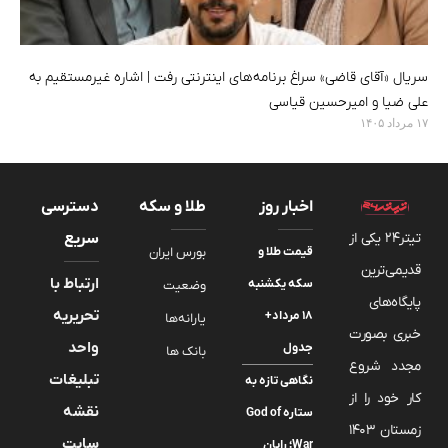
سریال «آقای قاضی» سراغ برنامه‌های اینترنتی رفت | اشاره غیرمستقیم به
علی ضیا و امیرحسین قیاسی
۱۷ مرداد ۱۴۰۵
اخبار روز
طلا و سکه
دسترسی
تیتر24 یکی از
سریع
قیمت طلا و
بورس ایران
قدیمی‌ترین
ارتباط با
سکه یکشنبه
وضعیت
پایگاه‌های
تحریریه
۱۸ مرداد+
یارانه‌ها
خبری بصورت
واحد
جدول
بانک ها
مجدد شروع
تبلیغات
نگاهی تازه به
کار خود را از
نقشه
ستاره God of
زمستان 1403
سایت
War؛ رایان