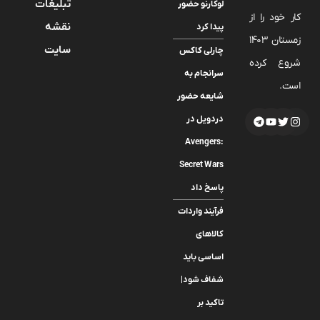
تبلیغات
لوکارنو حضور
کار خود را از
نقشه
پیدا کرد
زمستان 1403
سایت
چارلی کاکس
شروع کرده
سرانجام به
است.
شایعه حضور
دردویل در
Avengers:
Secret Wars
پاسخ داد
فرآیند واردات
کالاهای
اساسی باید
شفاف شود|
تاکید بر