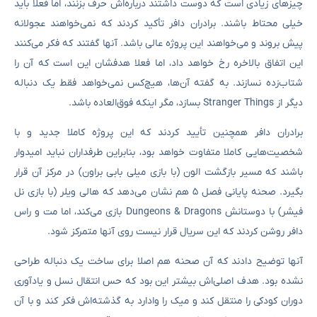
چیزهای زیادی است که دوست داشتند درباره‌اش حرف بزنند، اما فعلا باید
خیلی محتاط باشند. برادران دافر تأکید کردند که نمی‌خواهند عجولانه
پیش بروند و می‌خواهند این پروژه عالی باشد. آنها گفتند که فکر می‌کنند
این اتفاق بالاخره رخ خواهد داد، اما فعلا هدفشان این است که آن را
شتاب‌زده نسازند. به گفته آن‌ها، هیچ‌کس نمی‌خواهد فقط یک دنباله
دیگر از Stranger Things بسازد، مگر اینکه فوق‌العاده باشد.
برادران دافر همچنین تأیید کردند که این پروژه کاملا جدید و با
شخصیت‌هایی کاملا متفاوت خواهد بود، بنابراین طرفداران نباید امیدوار
باشند که مسیر بازگشت الون (با بازی میلی بابی براون) در مرکز آن قرار
بگیرد. صحنه پایانی فصل ۵ هم نشان می‌دهد که هالی ویلر (با بازی نل
فیشر) با دوستانش Dungeons & Dragons بازی می‌کند، اما مت و راس
دافر روشن کردند که این سریال قرار نیست روی آنها متمرکز شود.
آنها توضیح دادند که آن صحنه هم اصلا برای ساخت یک دنباله طراحی
نشده بود. هدف اصلی‌اش بیشتر این بود که حس انتقال نسل و یادآوری
دوران کودکی را منتقل کند و میک را وادارد به گذشته‌اش فکر کند و با آن