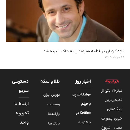
کاوه کاویان در قطعه هنرمندان به خاک سپرده شد
۱۸ مرداد ۱۴۰۵
اخبار روز
طلا و سکه
دسترسی
تیتر24 یکی از
سریع
مونیکا بلوچی
بورس ایران
قدیمی‌ترین
ارتباط با
با فیلم
وضعیت
پایگاه‌های
تحریریه
Ketticè در
یارانه‌ها
خبری بصورت
واحد
جشنواره
بانک ها
مجدد شروع