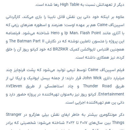
دیگر از تعهداتش نسبت به High Table رها شده است.
علاوه بر اینکه خود دانی ین نقش قاتل نابینا را بازی می‌کند، کارگردانی
اسپین‌آف Caine هم بر عهده اوست؛ هنرمند و اسطوره هنرهای رزمی که
با آثاری مانند Ip Man، Flash Point و Hero شناخته می‌شود. فیلمنامه
این پروژه را متسون تاملین نوشته که در نگارش The Batman Part II و
همچنین اقتباس لایواکشن کمیک BRZRKR که خود کیانو ریوز آن را خلق
کرده، نیز همکاری داشته است.
فیلم اسپین‌آف Caine توسط تیمی تولید می‌شود که پشت فرنچایز چند
میلیارد دلاری John Wick قرار دارند؛ از جمله بیسل ایوانیک و اریکا لی از
طریق Thunder Road و چاد استاهلسکی از طریق ۸۷Eleven
Entertainment. کیانو ریوز نیز به‌عنوان تهیه‌کننده در پروژه حضور دارد و
دانی ین هم تهیه‌کننده اجرایی است.
دکر مونتگومری بیشتر به خاطر ایفای نقش بیلی هارگرو در Stranger
Things بین سال‌های ۲۰۱۷ تا ۲۰۲۲ شناخته می‌شود؛ شخصیتی که برادر