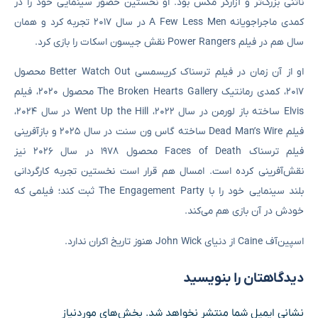
ناتنی بزرگ‌تر و آزارگر مکس بود. او نخستین حضور سینمایی خود را در
کمدی ماجراجویانه A Few Less Men در سال ۲۰۱۷ تجربه کرد و همان
سال هم در فیلم Power Rangers نقش جیسون اسکات را بازی کرد.
او از آن زمان در فیلم ترسناک کریسمسی Better Watch Out محصول
۲۰۱۷، کمدی رمانتیک The Broken Hearts Gallery محصول ۲۰۲۰، فیلم
Elvis ساخته باز لورمن در سال ۲۰۲۲، Went Up the Hill در سال ۲۰۲۴،
فیلم Dead Man’s Wire ساخته گاس ون سنت در سال ۲۰۲۵ و بازآفرینی
فیلم ترسناک Faces of Death محصول ۱۹۷۸ در سال ۲۰۲۶ نیز
نقش‌آفرینی کرده است. امسال هم قرار است نخستین تجربه کارگردانی
بلند سینمایی خود را با The Engagement Party ثبت کند؛ فیلمی که
خودش در آن بازی هم می‌کند.
اسپین‌آف Caine از دنیای John Wick هنوز تاریخ اکران ندارد.
دیدگاهتان را بنویسید
نشانی ایمیل شما منتشر نخواهد شد.
بخش‌های موردنیاز