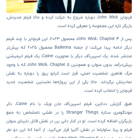
فرنچایز John Wick دوباره شروع به حرکت کرده و حالا فیلم جدیدش،
بازیگر تازه این مجموعه را معرفی کرده است.
پس از John Wick: Chapter 4 محصول ۲۰۲۳، این فرنچایز با چند فیلم
دیگر ادامه پیدا می‌کند؛ از جمله Ballerina محصول ۲۰۲۵ که پیش‌تر
منتشر شده، یک اسپین‌آف دیگر با محوریت Caine، یک فیلم انیمیشنی
پیش‌درآمد بدون عنوان، و همچنین John Wick: Chapter 5 که با وجود
مرگ ظاهری شخصیت اصلی، قرار است کیانو ریوز را دوباره به نقش
نمادینش برگرداند. حالا یکی از این پروژه‌ها نخستین شخصیت جدید
فرنچایز را انتخاب کرده است.
طبق گزارش ددلاین، فیلم اسپین‌آف
جان ویک
با نام Caine، دکر
مونتگومری ستاره Stranger Things را در نقشی نامشخص به جمع
بازیگران اضافه کرده است. او در کنار دانی ین در نقش قاتل نابینای عنوان
فیلم و رینا ساوایاما در نقش آکیرا قرار می‌گیرد. از آنجا که این دو نفر