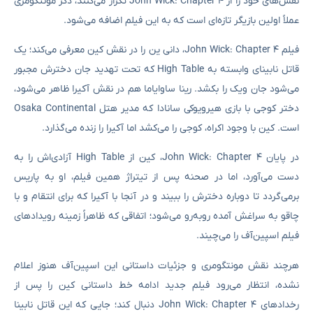
نقش‌های خود را از John Wick: Chapter 4 تکرار می‌کنند، دکر مونتگومری
عملاً اولین بازیگر تازه‌ای است که به این فیلم اضافه می‌شود.
فیلم‌ John Wick: Chapter 4، دانی ین را در نقش کین معرفی می‌کند؛ یک
قاتل نابینای وابسته به High Table که تحت تهدید جان دخترش مجبور
می‌شود جان ویک را بکشد. رینا ساوایاما هم در نقش آکیرا ظاهر می‌شود،
دختر کوجی با بازی هیرویوکی سانادا که مدیر هتل Osaka Continental
است. کین با وجود اکراه، کوجی را می‌کشد اما آکیرا را زنده می‌گذارد.
در پایان John Wick: Chapter 4، کین از High Table آزادی‌اش را به
دست می‌آورد، اما در صحنه پس از تیتراژ همین فیلم، او به پاریس
برمی‌گردد تا دوباره دخترش را ببیند و در آنجا با آکیرا که برای انتقام و با
چاقو به سراغش آمده روبه‌رو می‌شود؛ اتفاقی که ظاهراً زمینه رویدادهای
فیلم اسپین‌آف را می‌چیند.
هرچند نقش مونتگومری و جزئیات داستانی این اسپین‌آف هنوز اعلام
نشده، انتظار می‌رود فیلم جدید ادامه خط داستانی کین را پس از
رخدادهای John Wick: Chapter 4 دنبال کند؛ جایی که این قاتل نابینا