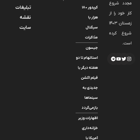
مجدد شروع
تبلیغات
کریدور ۱۸۰
کار خود را از
نقشه
هزار با
زمستان 1403
سایت
سیگنال
شروع کرده
مذاکرات
است.
جیسون
استاتهام تا دو
هفته دیگر با
فیلم اکشن
جدیدی به
سینماها
بازمی‌گردد
اظهارات وزیر
خزانه‌داری
آمریکا با