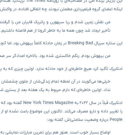
اینکه اعضای گروه فیلم‌برداری مطمئن نبودند چه اتفاقی افتاده، در واکنش 
من نقش زمین شدم و ریا سیهورن و پاتریک فابیان من را گرفتند و ف
تأخیر ایجاد شد چون همه ما به خاطر کرونا از هم فاصله داشتیم.
این ستاره سریال Breaking Bad در زمان حادثه کاملاً بیهوش بود، اما آنچه دیگران برایش تعریف کردند را بازگو کرد و گفت:
من بیهوش بودم. رنگم خاکستری شده بود. بالاخره امدادگر سر صحنه رسید، اما 
ادنکیرک تأکید کرد هیچ خاطره‌ای از خود حادثه ندارد. اولین چیزی که به 
خیلی‌ها می‌گویند در آن لحظه تمام زندگی‌شان از جلوی چشمشان می‌
نداد. اولین خاطره‌ای که دارم، مربوط به یک هفته بعد از بستری 
ادنکیرک قبلاً در سا
People درباره وضعیت سلامتی‌اش گفته بود:
اوضاع بسیار خوب است. هنوز هم برای تمرین مبارزات نمایشی به باشگ