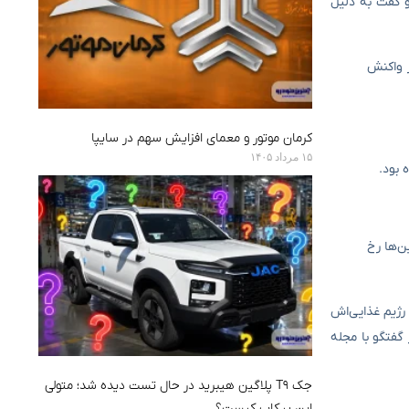
Normal، درباره این حادثه توضیح داد. او گفت به دلیل
ر واکنش
کرمان موتور و معمای افزایش سهم در سایپا
۱۵ مرداد ۱۴۰۵
ن‌ها رخ
ادنکیرک رژیم غذایی‌اش
Nobod، سر باز بزند. ادنکیرک اخیراً در گفتگو با مجله
جک T9 پلاگین هیبرید در حال تست دیده شد؛ متولی
این پیکاپ کیست؟