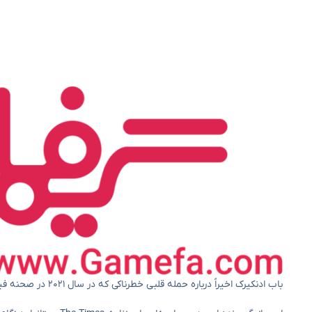
باب ادنکیرک اخیراً درباره حمله قلبی خطرناکی که در سال ۲۰۲۱ در صحنه فیلم‌برداری Better Call Saul دچارش شده بود، صحبت کرده است.