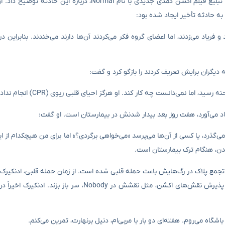
این بازیگر برنده امی در مصاحبه‌ای با روزنامه The Times بریتانیا، هنگام تبلیغ فیلم اکشن کمدی‌ جدیدی با نام 
به حادثه تأخیر ایجاد شده بود:
ریاد می‌زدند، اما اعضای گروه فکر می‌کردند آن‌ها دارند می‌خندند. بنابراین د
نمی‌دانست چه کار کند. او هرگز احیای قلبی ریوی (CPR) انجام نداده بود.
یاد می‌آورد، هفت روز بعد بیدار شدنش در بیمارستان است. او گفت:
گذرد، یا کسی از آن‌ها می‌پرسد «می‌خواهی برگردی؟» اما برای من هیچکدام از ای
شدن، هنگام ترک بیمارستان است.
ل ۲۰۲۲ به New York Times Magazine گفته بود که تجمع پلاک در رگ‌هایش باعث حمله قلبی شده است. از زمان حمله قلبی، 
را تغییر داده و دارو مصرف می‌کند. تاکنون این موضوع باعث نشده او از پذیرش نقش‌های اکشن، مثل نقشش در y
اه می‌روم. هفته‌ای دو بار با مربی‌ام، دنیل برنهارت، تمرین می‌کنم.