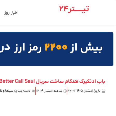
تیـــــتر24
اخبار روز
باب ادنکیرک هنگام ساخت سریال Better Call Saul دچار حمله قلبی شده بود
تاریخ انتشار:
۱۴۰۵-۰۲-۳۰
ساعت انتشار
۲۳:۰۹
دسته بندی:
سینما و تل