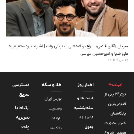
سریال «آقای قاضی» سراغ برنامه‌های اینترنتی رفت | اشاره غیرمستقیم به
علی ضیا و امیرحسین قیاسی
۱۷ مرداد ۱۴۰۵
اخبار روز
طلا و سکه
دسترسی
تیتر24 یکی از
سریع
قیمت طلا و
بورس ایران
قدیمی‌ترین
ارتباط با
سکه یکشنبه
وضعیت
پایگاه‌های
تحریریه
۱۸ مرداد+
یارانه‌ها
خبری بصورت
واحد
جدول
بانک ها
مجدد شروع