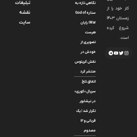
تبلیغات
نگاهی تازه به
کار خود را از
نقشه
ستاره God of
زمستان 1403
سایت
War؛ رایان
شروع کرده
هرست
است.
تصویری از
خودش در
نقش کریتوس
منتشر کرد
اتفاق تلخ
سریال «کوری»
در نیشابور
تکرار شد | یک
قربانی و ۱۲
مصدوم