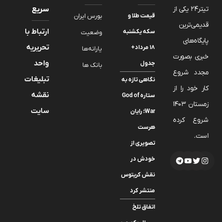
تیتر24 یکی از
سریع
قیمت طلا و
بورس ایران
قدیمی‌ترین
ارتباط با
سکه یکشنبه
وضعیت
پایگاه‌های
تحریریه
۱۸ مرداد+
یارانه‌ها
خبری بصورت
واحد
جدول
بانک ها
مجدد شروع
تبلیغات
نگاهی تازه به
کار خود را از
نقشه
ستاره God of
زمستان 1403
سایت
War؛ رایان
شروع کرده
هرست
است.
تصویری از
خودش در
نقش کریتوس
منتشر کرد
اتفاق تلخ