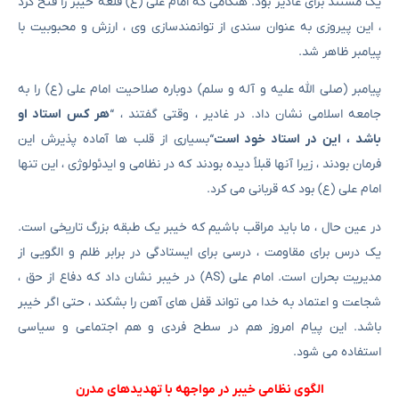
یک مستند برای غادیر بود. هنگامی که امام علی (ع) قلعه خیبر را فتح کرد
، این پیروزی به عنوان سندی از توانمندسازی وی ، ارزش و محبوبیت با
پیامبر ظاهر شد.
پیامبر (صلی الله علیه و آله و سلم) دوباره صلاحیت امام علی (ع) را به
جامعه اسلامی نشان داد. در غادیر ، وقتی گفتند ، “
هر کس استاد او
باشد ، این در استاد خود است
“بسیاری از قلب ها آماده پذیرش این
فرمان بودند ، زیرا آنها قبلاً دیده بودند که در نظامی و ایدئولوژی ، این تنها
امام علی (ع) بود که قربانی می کرد.
در عین حال ، ما باید مراقب باشیم که خیبر یک طبقه بزرگ تاریخی است.
یک درس برای مقاومت ، درسی برای ایستادگی در برابر ظلم و الگویی از
مدیریت بحران است. امام علی (AS) در خیبر نشان داد که دفاع از حق ،
شجاعت و اعتماد به خدا می تواند قفل های آهن را بشکند ، حتی اگر خیبر
باشد. این پیام امروز هم در سطح فردی و هم اجتماعی و سیاسی
استفاده می شود.
الگوی نظامی خیبر در مواجهه با تهدیدهای مدرن