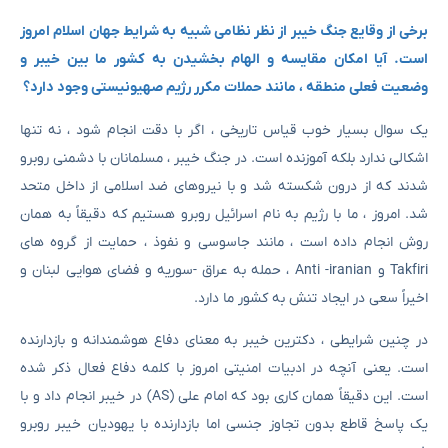
برخی از وقایع جنگ خیبر از نظر نظامی شبیه به شرایط جهان اسلام امروز
است. آیا امکان مقایسه و الهام بخشیدن به کشور ما بین خیبر و
وضعیت فعلی منطقه ، مانند حملات مکرر رژیم صهیونیستی وجود دارد؟
یک سوال بسیار خوب قیاس تاریخی ، اگر با دقت انجام شود ، نه تنها
اشکالی ندارد بلکه آموزنده است. در جنگ خیبر ، مسلمانان با دشمنی روبرو
شدند که از درون شکسته شد و با نیروهای ضد اسلامی از داخل متحد
شد. امروز ، ما با رژیم به نام اسرائیل روبرو هستیم که دقیقاً به همان
روش انجام داده است ، مانند جاسوسی و نفوذ ، حمایت از گروه های
Takfiri و Anti -iranian ، حمله به عراق -سوریه و فضای هوایی لبنان و
اخیراً سعی در ایجاد تنش به کشور ما دارد.
در چنین شرایطی ، دکترین خیبر به معنای دفاع هوشمندانه و بازدارنده
است. یعنی آنچه در ادبیات امنیتی امروز با کلمه دفاع فعال ذکر شده
است. این دقیقاً همان کاری بود که امام علی (AS) در خیبر انجام داد و با
یک پاسخ قاطع بدون تجاوز جنسی اما بازدارنده با یهودیان خیبر روبرو