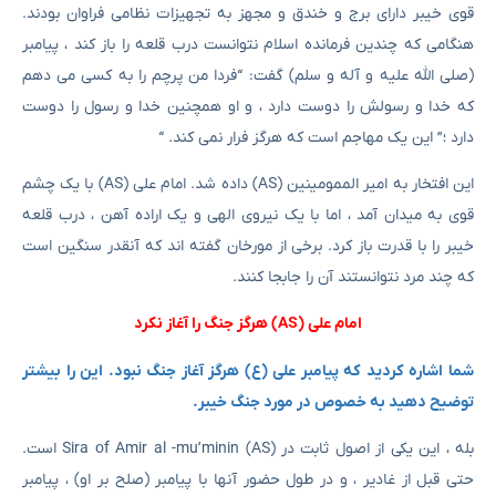
قوی خیبر دارای برج و خندق و مجهز به تجهیزات نظامی فراوان بودند.
هنگامی که چندین فرمانده اسلام نتوانست درب قلعه را باز کند ، پیامبر
(صلی الله علیه و آله و سلم) گفت: “فردا من پرچم را به کسی می دهم
که خدا و رسولش را دوست دارد ، و او همچنین خدا و رسول را دوست
دارد ؛” این یک مهاجم است که هرگز فرار نمی کند. “
این افتخار به امیر الممومینین (AS) داده شد. امام علی (AS) با یک چشم
قوی به میدان آمد ، اما با یک نیروی الهی و یک اراده آهن ، درب قلعه
خیبر را با قدرت باز کرد. برخی از مورخان گفته اند که آنقدر سنگین است
که چند مرد نتوانستند آن را جابجا کنند.
امام علی (AS) هرگز جنگ را آغاز نکرد
شما اشاره کردید که پیامبر علی (ع) هرگز آغاز جنگ نبود. این را بیشتر
توضیح دهید به خصوص در مورد جنگ خیبر.
بله ، این یکی از اصول ثابت در Sira of Amir al -mu’minin (AS) است.
حتی قبل از غادیر ، و در طول حضور آنها با پیامبر (صلح بر او) ، پیامبر