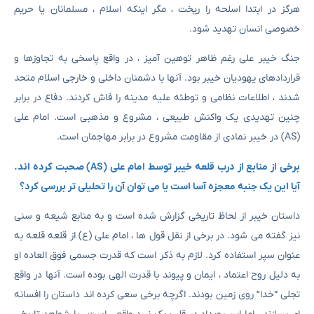
هرگز در ابتدا اسلحه را ریخت ، مگر اینکه اسلام ، مسلمانان یا حریم
خصوصی انسان تهدید شود.
جنگ خیبر علی رغم ظاهر توهین آمیز ، در واقع پاسخی به تجاوزها و
قراردادهای یهودیان خیبر بود. آنها با دشمنان داخلی و خارجی اسلام متحد
شدند ، اطلاعات نظامی و توطئه علیه مدینه را فاش کردند. دفاع در برابر
چنین تهدیدی یک واکنش طبیعی ، مشروع و مذهبی است. امام علی
(AS) در خیبر نمادی از مقاومت مشروع در برابر مهاجمان است.
برخی از منابع از درب قلعه خیبر توسط امام علی (AS) صحبت کرده اند.
آیا این یک جنبه معجزه آسا است یا می توان آن را تحلیلی تر بررسی کرد؟
داستان خیبر از لحاظ تاریخی گزارش شده است و به منابع شیعه و سنی
نیز گفته می شود. در برخی از نقل قول ها ، امام علی (ع) از قلعه قلعه به
عنوان سپر استفاده کرد. لازم به ذکر است که قدرت جسمی فوق العاده او
به دلیل روح اعتماد ، ایمان و پیوند با قدرت الهی بوده است. آنها در واقع
تجلی “خدا” روی زمین بودند. اگرچه برخی سعی کرده اند داستان را افسانه