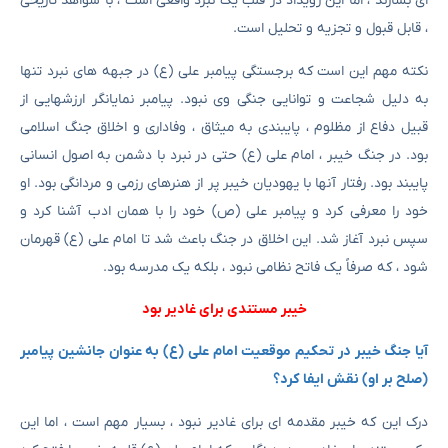
ای بسازند ، اما این رویداد در قلب یک نبرد واقعی است ، با شواهد تاریخی
، قابل قبول و تجزیه و تحلیل است.
نکته مهم این است که برجستگی پیامبر علی (ع) در جبهه های نبرد تنها
به دلیل شجاعت و توانایی جنگی وی نبود. پیامبر نمایانگر ارزشهایی از
قبیل دفاع از مظلوم ، پایبندی به میثاق ، وفاداری و اخلاق جنگ اسلامی
بود. در جنگ خیبر ، امام علی (ع) حتی در نبرد با دشمن به اصول انسانی
پایبند بود. رفتار آنها با یهودیان خیبر پر از هنرهای رزمی و مردانگی بود. او
خود را معرفی کرد و پیامبر علی (ص) خود را با همان ادب آشنا کرد و
سپس نبرد آغاز شد. این اخلاق در جنگ باعث شد تا امام علی (ع) قهرمان
شود ، که صرفاً یک فاتح نظامی نبود ، بلکه یک مدرسه بود.
خیبر مستندی برای غادیر بود
آیا جنگ خیبر در تحکیم موقعیت امام علی (ع) به عنوان جانشین پیامبر
(صلح بر او) نقش ایفا کرد؟
درک این که خیبر مقدمه ای برای غادیر نبود ، بسیار مهم است ، اما این