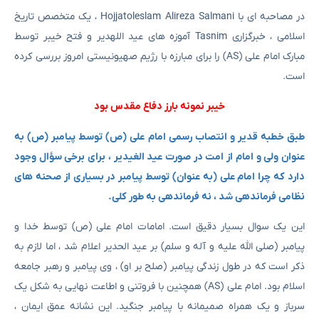
در مصاحبه ای با Hojjatoleslam Alireza Salmani ، یک متخصص تاریخ
اسلامی ، خبرگزاری Tasnim آموزه های عید اللهدیر و فتح خیبر توسط
مبارک امام علی (AS) را برای مبارزه با رژیم صهیونیستی امروز بررسی کرده
است.
خیبر نمونه بارز دفاع مقدس بود
طبق خطبه قدیر و انتصاب رسمی امام علی (ص) توسط پیامبر (ص) به
عنوان ولی و امام از امت در صورت عید الغیدیر ، برای برخی سؤال وجود
دارد که چرا امام علی (به عنوان) توسط پیامبر در بسیاری از صحنه های
نظامی فرماندهی شد ، نه فرماندهی به طور کلی.
این یک سوال بسیار دقیق است. امامات امام علی (ص) توسط خدا و
پیامبر (صلی الله علیه و آله و سلم) بر عید الحدیر اعلام شد ، اما لازم به
ذکر است که در طول زندگی پیامبر (صلح بر او) ، وی پیامبر و رهبر جامعه
اسلام بود. امام علی (AS) همچنین با فروتنی و اطاعت نهایی به شکل یک
سرباز و یک همراه صمیمانه با پیامبر جنگید. این نشانه عمق ایمان ،