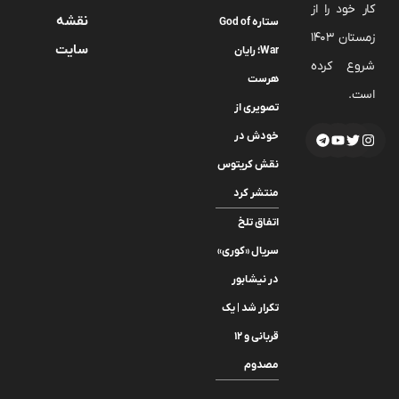
کار خود را از
نقشه
ستاره God of
زمستان 1403
سایت
War؛ رایان
شروع کرده
هرست
است.
تصویری از
خودش در
نقش کریتوس
منتشر کرد
اتفاق تلخ
سریال «کوری»
در نیشابور
تکرار شد | یک
قربانی و ۱۲
مصدوم