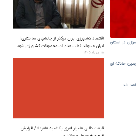
اقتصاد کشاورزی ایران درگذر از چالشهای ساختاری|
Alborz در پاسخ به انتشار کلیپ Alborz News در مورد آتش سوزی در استان
ایران میتواند قطب صادرات محصولات کشاورزی شود
۱۸ مرداد ۱۴۰۵
که چنین حادثه ای
اهد شد.
قیمت طلای ۱۸عیار امروز یکشنبه ۱۸مرداد/ افزایش
قیمت + جدول و جزئیات