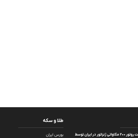
طلا و سکه
تولید نخستین شفت روتور ۲۰۰ مگاواتی ژنراتور در ایران توسط
بورس ایران