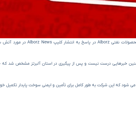
به گفته خبرگزاری TASNIM KARAJ ، روابط عمومی شرکت توزیع ملی محصولات نفتی 
عمومی و اطلاعات شفاف ، چنین خبرهایی درست نیست و پس از پیگیری در استان آلبرتز مشخص شد 
 می شود که این شرکت به طور کامل برای تأمین و ایمنی سوخت پایدار تکمیل خو