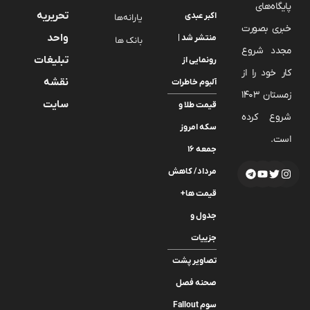
پایگاه‌های
تحریریه
اکبر عبدی
یارانه‌ها
خبری بصورت
واحد
منتشر شد |
بانک ها
مجدد شروع
تبلیغات
رونمایی از
کار خود را از
نقشه
آلبوم خاطرات
زمستان 1403
سایت
قیمت طلا و
شروع کرده
سکه امروز
است.
جمعه ۱۶
مرداد/ کاهش
قیمت ها+
جدول و
جزییات
تصاویر پشت
صحنه فصل
سوم Fallout