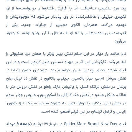
جنایت می‌پردازد و تمام زندگی خود را وقف محافظت از شهر کرده است؛
یک مرد عنکبوتی تمام‌وقت. اما با افزایش فشارها و درخواست‌ها از او،
تغییری فیزیکی و غافلگیرکننده در وی پدیدار می‌شود که موجودیتش را
تهدید می‌کند. همزمان، الگوی عجیبی از جنایات جدید، یکی از
قدرتمندترین تهدیدهایی را که او تا به حال با آن روبرو بوده، به وجود
می‌آورد.
تام هالند بار دیگر در این فیلم نقش پیتر پارکر یا همان مرد عنکبوتی را
ایفا می‌کند. کارگردانی این اثر بر عهده دستین دنیل کرتون است و در این
فیلم شاهد حضور چندین شرور خواهیم بود. همچنین حضور زندایا در
نقش میشل ام‌جی جونز-واتسون، جیکوب باتالون در نقش ند لیدز، جان
برنثال در نقش فرانک کسل یا پانیشر، مارک رافلو در نقش بروس بنر یا
هالک، مایکل ماندو در نقش مک گارگان یا اسکورپیون، ماروین جونز سوم
در نقش لانی لینکلن یا توم‌استون، به همراه سیدی سینک، لیزا کولون-
زایاس و ترامل تیلمان در این فیلم قطعی شده است.
فیلم Spider-Man: Brand New Day در تاریخ ۳۱ ژوئیه (
جمعه ۹ مرداد