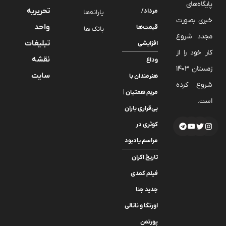
پایگاه‌های
تحریریه
مرداد/
یارانه‌ها
خبری بصورت
واحد
قیمت‌ها
بانک ها
مجدد شروع
تبلیغات
افزایشی
کار خود را از
نقشه
وداع
زمستان 1403
سایت
هنرمندان با
شروع کرده
مریم همتیان |
است.
بی‌قراری باران
کوثری در
مراسم یادبود
تاریخ اکران
فیلم کمدی
جدید جنا
اورتگا و ناتالی
پورتمن