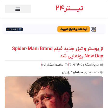
تیـــــتر24
از پوستر و تیزر جدید فیلم Spider-Man: Brand
New Day رونمایی شد
تاریخ انتشار:
۱۴۰۵-۰۲-۲۵
ساعت انتشار
۱۱:۵۱
دسته بندی:
سینما و تلوزیون