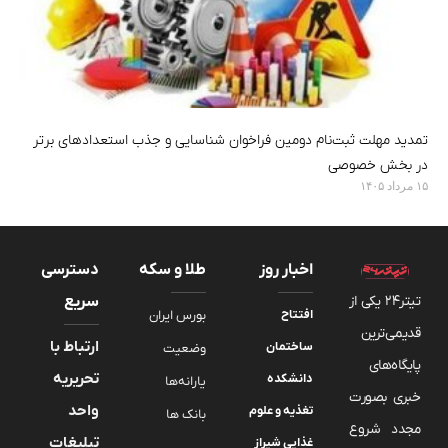
تمدید مهلت ثبت‌نام دومین فراخوان شناسایی و جذب استعدادهای برتر
در بخش خصوصی
۱۵ مرداد ۱۴۰۵
اخبار روز
طلا و سکه
دسترسی
تیتر24 یکی از
سریع
افتتاح
بورس ایران
قدیمی‌ترین
ارتباط با
ساختمان
وضعیت
پایگاه‌های
تحریریه
دانشکده
یارانه‌ها
خبری بصورت
واحد
تغذیه و علوم
بانک ها
مجدد شروع
تبلیغات
غذایی شیراز