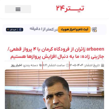
تیـــــتر24
arbaeen زائران از فرودگاه کرمان با ۴ پرواز قطعی/
جازینی زاده: ما به دنبال افزایش پروازها هستیم
تاریخ انتشار:
۱۴۰۴-۰۵-۱۲
ساعت انتشار
۱۱:۲۱
دسته بندی:
اخبار روز