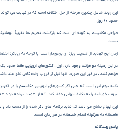
صورت مشاهده نقض تعهدات ، شکایتی را به کمیسیون مشترک ارائه دهن
این روند شامل چندین مرحله از حل اختلاف است که در نهایت می تواند 
حدود ۶۰ روز.
طراحی مکانیسم به گونه ای است که بازگشت تحریم ها تقریباً اتوماتیک
نیست.
زمان این تهدید از اهمیت ویژه ای برخوردار است. با توجه به رویکرد انقضا تیپ در اکتبر ۲۰۲۵ (حدود سه ماه دیگر) ، فرصت فعال کردن 
در این زمینه دو قرائت وجود دارد. اول ، کشورهای اروپایی فقط حدود یک ما
فراهم کنند ، در غیر این صورت آنها قبل از غروب وقت کافی نخواهند داشت و فعال شدن مکانیس
نکته دوم این است که حتی اگر کشورهای اروپایی مکانیسم را در آخری
غروب خورشید را به تکلیف نهایی حفظ کند ، که از اهمیت برنامه دو ماهه
این ابهام نشان می دهد که نباید برنامه های ذکر شده را از دست داد و 
قاطعانه به هرگونه اقدام خصمانه در هر زمان است.
پاسخ چندگانه