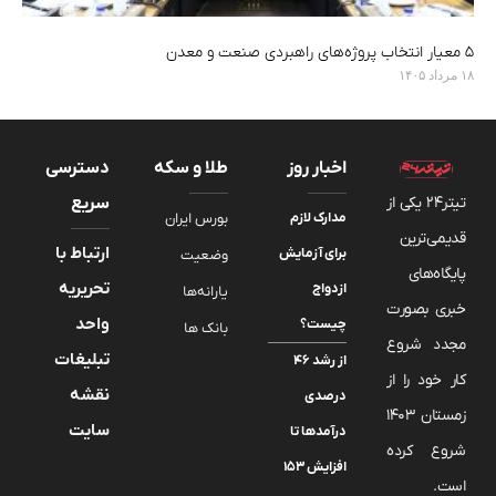
۵ معیار انتخاب پروژه‌های راهبردی صنعت و معدن
۱۸ مرداد ۱۴۰۵
اخبار روز
طلا و سکه
دسترسی
تیتر24 یکی از
سریع
مدارک لازم
بورس ایران
قدیمی‌ترین
ارتباط با
برای آزمایش
وضعیت
پایگاه‌های
تحریریه
ازدواج
یارانه‌ها
خبری بصورت
واحد
چیست؟
بانک ها
مجدد شروع
تبلیغات
از رشد ۴۶
کار خود را از
نقشه
درصدی
زمستان 1403
سایت
درآمدها تا
شروع کرده
افزایش ۱۵۳
است.