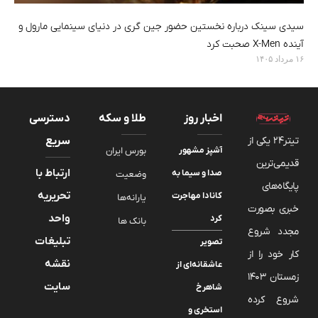
سیدی سینک درباره نخستین حضور جین گری در دنیای سینمایی مارول و
آینده X-Men صحبت کرد
۱۶ مرداد ۱۴۰۵
اخبار روز
طلا و سکه
دسترسی
تیتر24 یکی از
سریع
آشپز مشهور
بورس ایران
قدیمی‌ترین
ارتباط با
صدا و سیما به
وضعیت
پایگاه‌های
تحریریه
کانادا مهاجرت
یارانه‌ها
خبری بصورت
واحد
کرد
بانک ها
مجدد شروع
تبلیغات
تصویر
کار خود را از
نقشه
عاشقانه‌ای از
زمستان 1403
سایت
شاهرخ
شروع کرده
استخری و