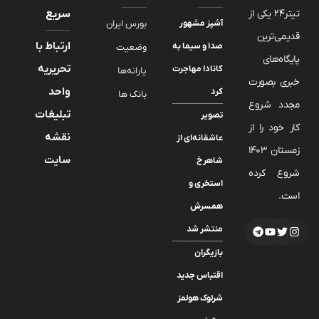
تیتر24 یکی از
سریع
آشپز مشهور
بورس ایران
قدیمی‌ترین
ارتباط با
صدا و سیما به
وضعیت
پایگاه‌های
تحریریه
کانادا مهاجرت
یارانه‌ها
خبری بصورت
واحد
کرد
بانک ها
مجدد شروع
تبلیغات
تصویر
کار خود را از
نقشه
عاشقانه‌ای از
زمستان 1403
سایت
شاهرخ
شروع کرده
استخری و
است.
همسرش
منتشر شد
بازیگران
اقتباس جدید
شرلوک هولمز