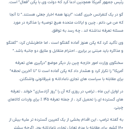
رئیس جمهور آمریکا همچنین ادعا کرد که دولت وی با پکن “فعال” است.
گو در یک کنفرانس خبری گفت: “اینها همه اخبار جعلی هستند.” تا آنجا
که من می دانم ، چین و ایالات متحده هیچ توصیه یا مذاکره در مورد
مسئله تعرفه نداشته اند ، چه رسد به توافق.
وی تأکید کرد که پکن هنوز آماده گفتگو است ، اما خاطرنشان کرد: “گفتگو
و مذاکره باید مبتنی بر برابری ، احترام متقابل و علایق دو جانبه باشد.”
سخنگوی وزارت امور خارجه چین بار دیگر موضع “درگیری های تعرفه
آمریکا” را تکرار کرد و هشدار داد که پکن آماده است تا “تا آخرین لحظه”
برای مقابله با سیاست های تجاری ناعادلانه و غیرقانونی واشنگتن.
در اوایل این ماه ، ترامپ در روزی که آن را “روز آزادسازی” خواند ، تعرفه
های گسترده ای را تحمیل کرد ، از جمله تعرفه ۱۴۵ ٪ برای واردات کالاهای
چینی.
به گفته ترامپ ، این اقدام بخشی از یک کمپین گسترده تر علیه بیش از
۱۸۰ کشور برای مقابله با عدم تعادل تجاری ناعادلانه بود. اگرچه بیشتر