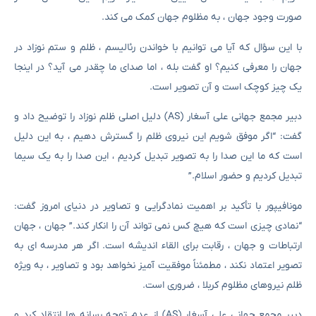
صورت وجود جهان ، به مظلوم جهان کمک می کند.
با این سؤال که آیا می توانیم با خواندن رئالیسم ، ظلم و ستم نوزاد در
جهان را معرفی کنیم؟ او گفت بله ، اما صدای ما چقدر می آید؟ در اینجا
یک چیز کوچک است و آن تصویر است.
دبیر مجمع جهانی علی آسغار (AS) دلیل اصلی ظلم نوزاد را توضیح داد و
گفت: “اگر موفق شویم این نیروی ظلم را گسترش دهیم ، به این دلیل
است که ما این صدا را به تصویر تبدیل کردیم ، این صدا را به یک سیما
تبدیل کردیم و حضور اسلام.”
مونافیپور با تأکید بر اهمیت نمادگرایی و تصاویر در دنیای امروز گفت:
“نمادی چیزی است که هیچ کس نمی تواند آن را انکار کند.” جهان ، جهان
ارتباطات و جهان ، رقابت برای القاء اندیشه است. اگر هر مدرسه ای به
تصویر اعتماد نکند ، مطمئناً موفقیت آمیز نخواهد بود و تصاویر ، به ویژه
ظلم نیروهای مظلوم کربلا ، ضروری است.
دبیر مجمع جهانی علی آسغار (AS) از عدم توجه رسانه ها انتقاد کرد و