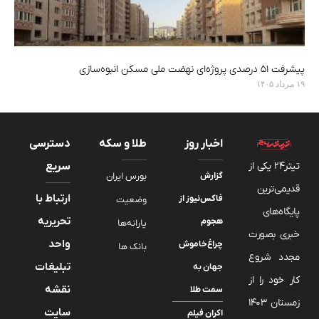
پیشرفت ۵۱ درصدی پروژه‌ای نهضت ملی مسکن انبوه‌سازی
۱۹ مرداد ۱۴۰۵
اخبار روز
طلا و سکه
دسترسی
تیتر24 یکی از
سریع
گزارش
بورس ایران
قدیمی‌ترین
ارتباط با
فاکس‌نیوز از
وضعیت
پایگاه‌های
تحریریه
هجوم
یارانه‌ها
خبری بصورت
واحد
چراغ‌خاموش
بانک ها
مجدد شروع
تبلیغات
جهان به
کار خود را از
نقشه
سمت طلا
زمستان 1403
سایت
اکران فیلم