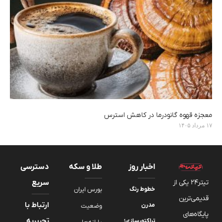
معجزه قهوه گانودرما در کاهش استرس
۱۷ مرداد ۱۴۰۵
اخبار روز
طلا و سکه
دسترسی
تیتر24 یکی از
سریع
خطوط رنگ
بورس ایران
قدیمی‌ترین
ارتباط با
مدرن
وضعیت
پایگاه‌های
تحریریه
تراکتورسازی؛