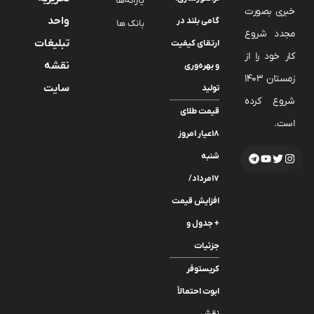
یارانه‌ها
خبری بصورت
واحد
گامی بلند در
بانک ها
مجدد شروع
تبلیغات
ارتقای کیفیت
کار خود را از
نقشه
و بهره‌وری
زمستان 1403
سایت
تولید
شروع کرده
قیمت طلای
است.
۱۸عیار امروز
شنبه
۱۷مرداد/
افزایش قیمت
+ جدول و
جزئیات
کریستوفر
ابوت احتمالاً
نقش