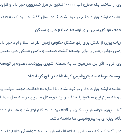
وی از ساخت یک مخزن آب ۱۰۰۰۰۰ لیتری در مرز خسرووی خبر داد و افزود: “اگر بودجه دفتر آربین تأمین شود ، عملکرد مخزن ظرف یک هفته آغاز می شود.”
نماینده ارشد وزارت دفاع در کرمانشاه افزود: سال گذشته ، نزدیک به ۷۲۶۱ نفر در پایگاه Arbaeen وزارت دفاع خدمت کردند و افزایش امسال پیش بینی شده است.
حذف موانع زمینی برای توسعه صنایع ملی و مسکن
ارباب پوری از تلاش برای رفع مشکل حقوقی زمین اطراف اسلام آباد خبر داد
زمین نهایی زمین را برای توسعه کشت صنعت و تأمین مسکن ملی تعیین 
وی افزود: اگر این سرزمین ها به منطقه شهری بپیوندند ، علاوه بر توسعه 
توسعه مرحله سه پتروشیمی کرمانشاه در افق کرمانشاه
نماینده ارشد وزارت دفاع در کرمانشاه ، با اشاره به فعالیت مجدد شرکت 
مرحله سوم این مجتمع با هدف تولید کریستال ملامین در سه سال عملیا
آرباب پوری خواستار پیشگیری از قطع برق در هنگام اوج شد و هشدار داد: 
نگاه ویژه ای به پتروشیمی ها داشته باشد.
وی تأکید کرد که دستیابی به اهداف استان نیاز به هماهنگی جامع دارد و