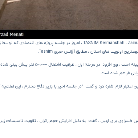
براساس آژانس خبری Tasnim ، به گفته آژانس خبری TASNIM Kermanshah ، Zainuddin Arbab Pouri ، امروز در جلسه پروژه 
مترین اولویت های استان ، مطابق آژانس خبری Tasnim.
وی افزود: با اشاره به پیشینه پروژه ، که مربوط به سال ۲۰۱۱ و مصوبات کابینه است ، وی افزود: در مرح
 اعتبار لازم اشاره کرد و گفت: “در جلسه اخیر با وزیر دفاع محترم ، این اعلامیه کام
رز خسراوی برای اربین ، گفت: به دلیل افزایش حجم زائران ، تقویت تاسیسات زیرس