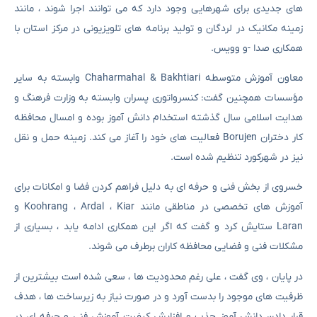
های جدیدی برای شهرهایی وجود دارد که می توانند اجرا شوند ، مانند
زمینه مکانیک در لردگان و تولید برنامه های تلویزیونی در مرکز استان با
همکاری صدا -و وویس.
معاون آموزش متوسطه Chaharmahal & Bakhtiari وابسته به سایر
مؤسسات همچنین گفت: کنسرواتوری پسران وابسته به وزارت فرهنگ و
هدایت اسلامی سال گذشته استخدام دانش آموز بوده و امسال محافظه
کار دختران Borujen فعالیت های خود را آغاز می کند. زمینه حمل و نقل
نیز در شهرکورد تنظیم شده است.
خسروی از بخش فنی و حرفه ای به دلیل فراهم کردن فضا و امکانات برای
آموزش های تخصصی در مناطقی مانند Koohrang ، Ardal ، Kiar و
Laran ستایش کرد و گفت که اگر این همکاری ادامه یابد ، بسیاری از
مشکلات فنی و فضایی محافظه کاران برطرف می شوند.
در پایان ، وی گفت ، علی رغم محدودیت ها ، سعی شده است بیشترین از
ظرفیت های موجود را بدست آورد و در صورت نیاز به زیرساخت ها ، هدف
قرار دادن دانش آموز جذب و افزایش کیفیت آموزش فنی و حرفه ای در