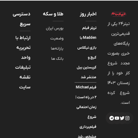
اخبار روز
طلا و سکه
دسترسی
تیتر24 یکی از
سریع
تریلر فیلم
بورس ایران
قدیمی‌ترین
ارتباط با
Madden با
وضعیت
پایگاه‌های
تحریریه
بازی نیکلاس
یارانه‌ها
خبری بصورت
واحد
کیج و
بانک ها
مجدد شروع
تبلیغات
کریستین بیل
کار خود را از
نقشه
منتشر شد
زمستان 1403
سایت
فیلم Michael
شروع کرده
2 در راه است |
است.
زمان احتمالی
شروع
فیلم‌برداری
مشخص شد