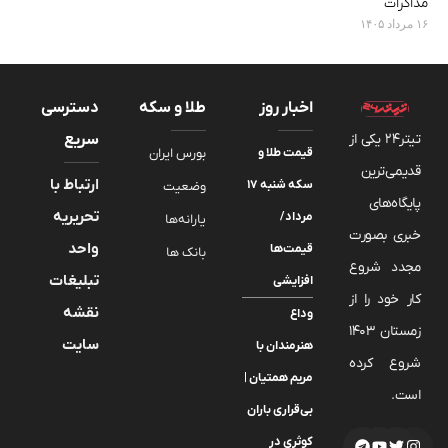
مذاکرات
۱۶ مرداد ۱۴۰۵
اخبار روز
طلا و سکه
دسترسی
تیتر24 یکی از
سریع
قیمت طلا و
بورس ایران
قدیمی‌ترین
ارتباط با
سکه شنبه ۱۷
وضعیت
پایگاه‌های
تحریریه
مرداد/
یارانه‌ها
خبری بصورت
واحد
قیمت‌ها
بانک ها
مجدد شروع
تبلیغات
افزایشی
کار خود را از
نقشه
وداع
زمستان 1403
سایت
هنرمندان با
شروع کرده
مریم همتیان |
است.
بی‌قراری باران
کوثری در