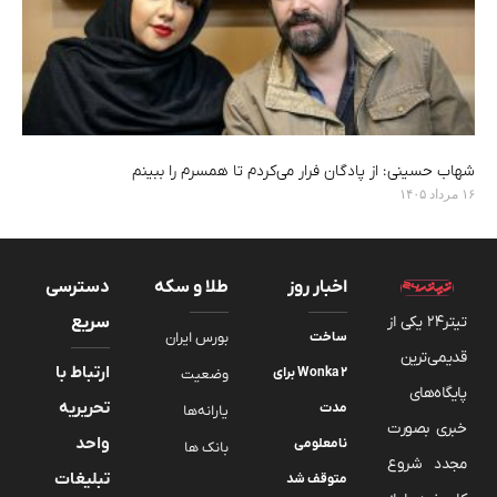
شهاب حسینی: از پادگان فرار می‌کردم تا همسرم را ببینم
۱۶ مرداد ۱۴۰۵
اخبار روز
طلا و سکه
دسترسی
تیتر24 یکی از
سریع
ساخت
بورس ایران
قدیمی‌ترین
ارتباط با
Wonka 2 برای
وضعیت
پایگاه‌های
تحریریه
مدت
یارانه‌ها
خبری بصورت
واحد
نامعلومی
بانک ها
مجدد شروع
تبلیغات
متوقف شد