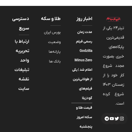
اخبار روز
طلا و سکه
دسترسی
تیتر24 یکی از
سریع
مدت‌ زمان
بورس ایران
قدیمی‌ترین
ارتباط با
رسمی فیلم
وضعیت
پایگاه‌های
تحریریه
Godzilla
یارانه‌ها
خبری بصورت
واحد
Minus Zero
بانک ها
مجدد شروع
تبلیغات
اعلام شد |‌ یکی
کار خود را از
نقشه
از طولانی‌ترین
زمستان 1403
سایت
فیلم‌های
شروع کرده
گودزیلا
است.
قیمت طلا و
سکه امروز
پنجشنبه