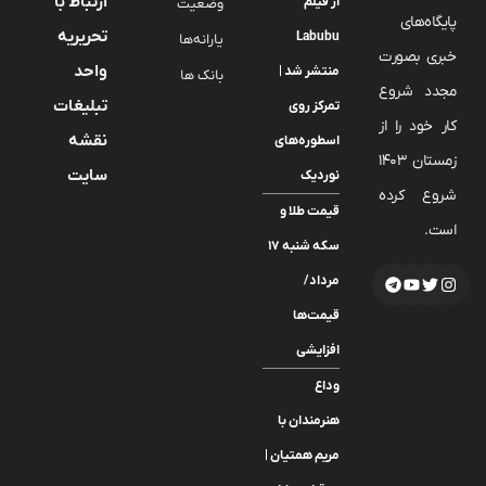
ارتباط با
از فیلم
وضعیت
پایگاه‌های
تحریریه
Labubu
یارانه‌ها
خبری بصورت
واحد
منتشر شد |
بانک ها
مجدد شروع
تبلیغات
تمرکز روی
کار خود را از
نقشه
اسطوره‌های
زمستان 1403
سایت
نوردیک
شروع کرده
قیمت طلا و
است.
سکه شنبه ۱۷
مرداد/
قیمت‌ها
افزایشی
وداع
هنرمندان با
مریم همتیان |