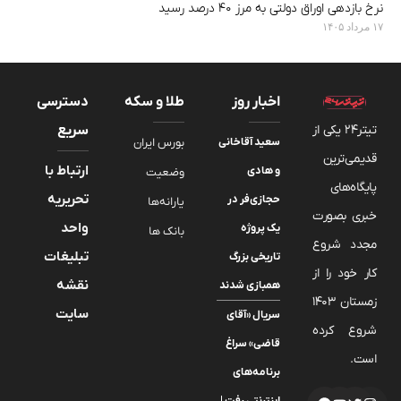
نرخ بازدهی اوراق دولتی به مرز ۴۰ درصد رسید
۱۷ مرداد ۱۴۰۵
اخبار روز
طلا و سکه
دسترسی
تیتر24 یکی از
سریع
سعید آقاخانی
بورس ایران
قدیمی‌ترین
ارتباط با
و هادی
وضعیت
پایگاه‌های
تحریریه
حجازی‌فر در
یارانه‌ها
خبری بصورت
واحد
یک پروژه
بانک ها
مجدد شروع
تبلیغات
تاریخی بزرگ
کار خود را از
نقشه
همبازی شدند
زمستان 1403
سایت
سریال «آقای
شروع کرده
قاضی» سراغ
است.
برنامه‌های
اینترنتی رفت |