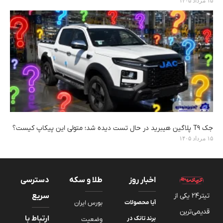
جک T9 پلاگین هیبرید در حال تست دیده شد؛ متولی این پیکاپ کیست؟
۱۵ مرداد ۱۴۰۵
اخبار روز
طلا و سکه
دسترسی
تیتر24 یکی از
سریع
آیا محصولات
بورس ایران
قدیمی‌ترین
ارتباط با
برند تانک در
وضعیت