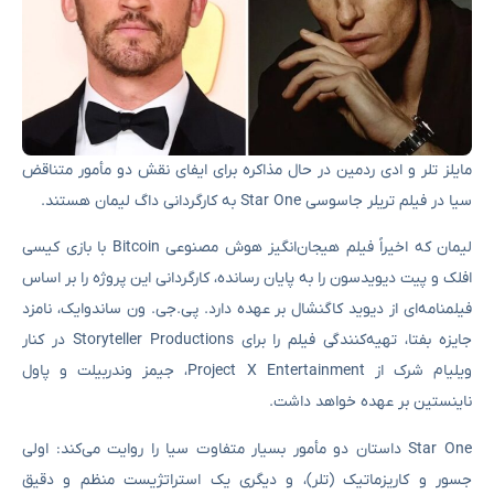
مایلز تلر و ادی ردمین در حال مذاکره برای ایفای نقش دو مأمور متناقض
سیا در فیلم تریلر جاسوسی Star One به کارگردانی داگ لیمان هستند.
لیمان که اخیراً فیلم هیجان‌انگیز هوش مصنوعی Bitcoin با بازی کیسی
افلک و پیت دیویدسون را به پایان رسانده، کارگردانی این پروژه را بر اساس
فیلمنامه‌ای از دیوید کاگنشال بر عهده دارد. پی.جی. ون ساندوایک، نامزد
جایزه بفتا، تهیه‌کنندگی فیلم را برای Storyteller Productions در کنار
ویلیام شرک از Project X Entertainment، جیمز وندربیلت و پاول
ناینستین بر عهده خواهد داشت.
Star One داستان دو مأمور بسیار متفاوت سیا را روایت می‌کند: اولی
جسور و کاریزماتیک (تلر)، و دیگری یک استراتژیست منظم و دقیق