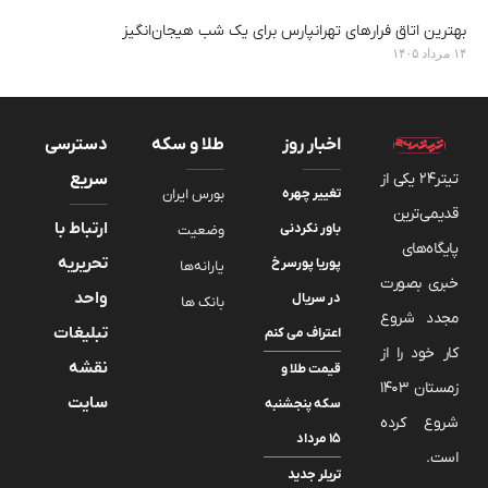
بهترین اتاق فرارهای تهرانپارس برای یک شب هیجان‌انگیز
۱۴ مرداد ۱۴۰۵
اخبار روز
طلا و سکه
دسترسی
تیتر24 یکی از
سریع
تغییر چهره
بورس ایران
قدیمی‌ترین
ارتباط با
باور نکردنی
وضعیت
پایگاه‌های
تحریریه
پوریا پورسرخ
یارانه‌ها
خبری بصورت
واحد
در سریال
بانک ها
مجدد شروع
تبلیغات
اعتراف می کنم
کار خود را از
نقشه
قیمت طلا و
زمستان 1403
سایت
سکه پنجشنبه
شروع کرده
۱۵ مرداد
است.
تریلر جدید