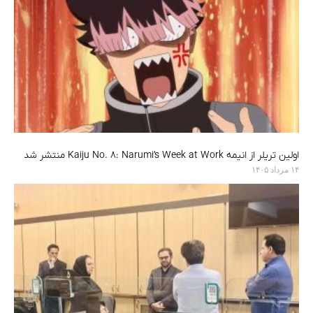
اولین تریلر از انیمه Kaiju No. 8: Narumi’s Week at Work منتشر شد
۱۴ مرداد ۱۴۰۵