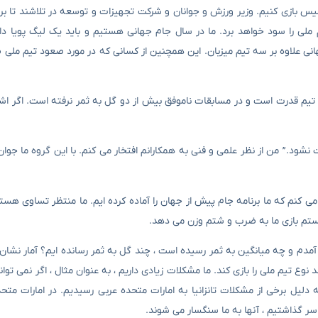
س بازی کنیم. وزیر ورزش و جوانان و شرکت تجهیزات و توسعه در تلاشند تا برای
یم ملی را سود خواهد برد. ما در سال جام جهانی هستیم و باید یک لیگ پویا دا
 داشتیم و تنها ۱۸ تیم صعود در جام جهانی علاوه بر سه تیم میزبان. این همچنین از کسانی که در مورد صعود ت
یک تیم قدرت است و در مسابقات ناموفق بیش از دو گل به ثمر نرفته است. اگر اشتب
 نشود.” من از نظر علمی و فنی به همکارانم افتخار می کنم. با این گروه ما جوا
 می کنم که ما برنامه جام پیش از جهان را آماده کرده ایم. ما منتظر تساوی هستی
یستم بازی ما به ضرب و شتم وزن می دهد.
 آمدم و چه میانگین به ثمر رسیده است ، چند گل به ثمر رسانده ایم؟ آمار نشان
 تیم ملی را بازی کند. ما مشکلات زیادی داریم ، به عنوان مثال ، اگر نمی توان
 دلیل برخی از مشکلات تانزانیا به امارات متحده عربی رسیدیم. در امارات متح
 سر گذاشتیم ، آنها به ما سنگسار می شوند.