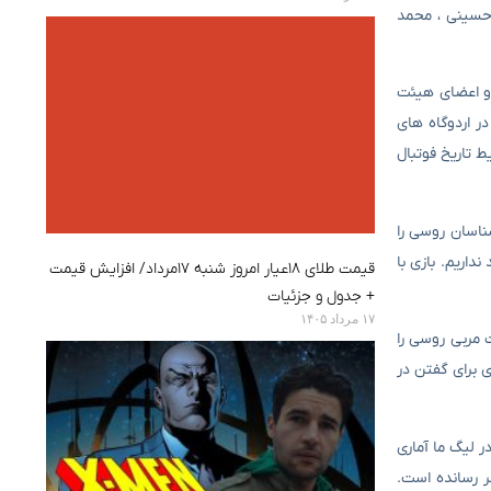
 حسینی ، محمد
 و اعضای هیئت
 بازیکنان در سال گذشته و نیمی در اردوگاه های
ط تاریخ فوتبال
ناسان روسی را
Mohajerani که تیم ملی را ستایش می کند نداریم. بازی با
قیمت طلای ۱۸عیار امروز شنبه ۱۷مرداد/ افزایش قیمت
+ جدول و جزئیات
۱۷ مرداد ۱۴۰۵
 مربی روسی را
ی برای گفتن در
م دهیم. در لیگ ما آماری
 گل به ثمر رسانده است.