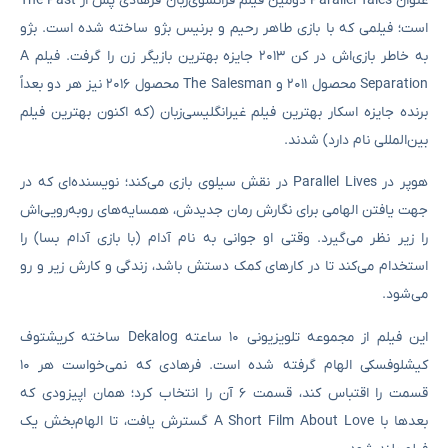
عنوان Parallel Tales دومین فیلم فرانسوی‌زبان فرهادی پس از The Past
است؛ فیلمی که با بازی طاهر رحیم و برنیس بژو ساخته شده است. بژو
به‌ خاطر بازی‌اش در کن ۲۰۱۳ جایزه بهترین بازیگر زن را گرفت. فیلم A
Separation محصول ۲۰۱۱ و The Salesman محصول ۲۰۱۶ نیز هر دو بعداً
برنده‌ جایزه اسکار بهترین فیلم غیرانگلیسی‌زبان (که اکنون بهترین فیلم
بین‌المللی نام دارد) شدند.
هوپر در Parallel Lives در نقش سیلوی بازی می‌کند؛ نویسنده‌ای که در
جهت یافتن الهامی برای نگارش رمان جدیدش، همسایه‌های روبه‌رویی‌اش
را زیر نظر می‌گیرد. وقتی او جوانی به نام آدام (با بازی آدام بسا) را
استخدام می‌کند تا در کارهای کمک دستش باشد، زندگی و کارش زیر و رو
می‌شود.
این فیلم از مجموعه‌ تلویزیونی ۱۰ ساعته‌ Dekalog ساخته‌ کریشتوف
کیشلوفسکی الهام گرفته شده است. فرهادی که نمی‌خواست هر ۱۰
قسمت را اقتباس کند، قسمت ۶ آن را انتخاب کرد؛ همان اپیزودی که
بعدها با A Short Film About Love گسترش یافت، تا الهام‌بخش یک