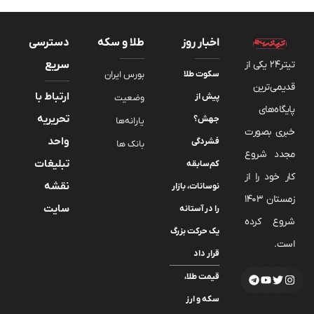
اخبار روز
طلا و سکه
دسترسی
تیتر24 یکی از
سریع
سکوت طلا
بورس ایران
قدیمی‌ترین
ارتباط با
پیش از
وضعیت
پایگاه‌های
تحریریه
جهش؟
یارانه‌ها
خبری بصورت
واحد
فشردگی
بانک ها
مجدد شروع
تبلیغات
کم‌سابقه
کار خود را از
نقشه
نوسانات، بازار
زمستان 1403
سایت
را در آستانه
شروع کرده
یک حرکت بزرگ
است.
قرار داد
قیمت طلا،
سکه و ارز