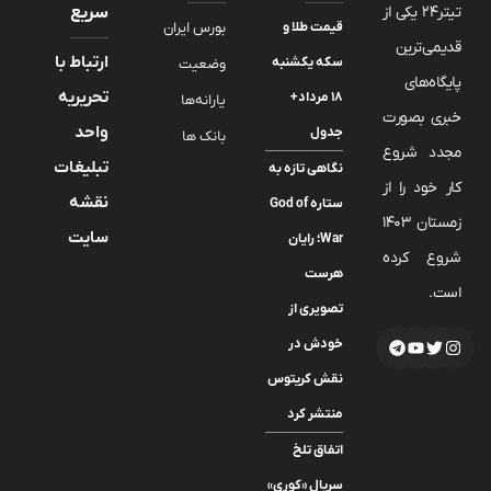
تیتر24 یکی از
سریع
قیمت طلا و
بورس ایران
قدیمی‌ترین
ارتباط با
سکه یکشنبه
وضعیت
پایگاه‌های
تحریریه
۱۸ مرداد+
یارانه‌ها
خبری بصورت
واحد
جدول
بانک ها
مجدد شروع
تبلیغات
نگاهی تازه به
کار خود را از
نقشه
ستاره God of
زمستان 1403
سایت
War؛ رایان
شروع کرده
هرست
است.
تصویری از
خودش در
نقش کریتوس
منتشر کرد
اتفاق تلخ
سریال «کوری»