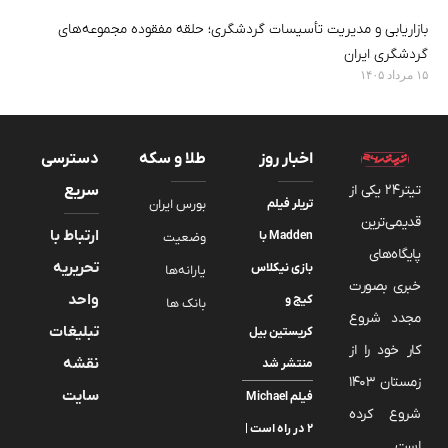
بازاریابی و مدیریت تأسیسات گردشگری؛ حلقه مفقوده مجموعه‌های
گردشگری ایران
۱۵ مرداد ۱۴۰۵
اخبار روز
طلا و سکه
دسترسی
تیتر24 یکی از
سریع
تریلر فیلم
بورس ایران
قدیمی‌ترین
ارتباط با
Madden با
وضعیت
پایگاه‌های
تحریریه
بازی نیکلاس
یارانه‌ها
خبری بصورت
واحد
کیج و
بانک ها
مجدد شروع
تبلیغات
کریستین بیل
کار خود را از
نقشه
منتشر شد
زمستان 1403
سایت
فیلم Michael
شروع کرده
2 در راه است |
است.