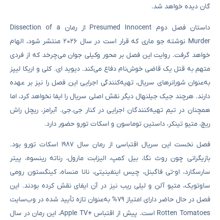
گان دیده خواهد شد.
داستان فصل دوم Presumed Innocent از رمان Dissection of a
Murder نوشته جو ماری که قرار است در سال ۲۰۲۶ منتشر شود، الهام
خواهد گرفت. روایت این فصل بر محور وکیلی جوان می‌چرخد که از فردی
متهم به قتل یک قاضی خوش‌نام دفاع می‌کند. دیوید ای. کلی و اریکا لیپز
به‌عنوان شورانرهای سریال، تهیه‌کنندگی اجرایی این فصل را نیز بر عهده
دارند. هرچند جیک جیلنهال دیگر نقش اصلی سریال را ایفا نخواهد کرد، اما
همچنان در تیم تهیه‌کنندگان اجرایی در کنار جی.جی. آبرامز، ریچل راش
ریچ، متیو تینکر، داستین توماسون و اسکات تورو حضور دارد.
فصل نخست این سریال اقتباسی از رمان سال ۱۹۸۷ اسکات تورو بود.
بازیگرانی چون روث نگا، بیل کمپ، الیزابت مارول، رناته رینسوه، پیتر
سارسگارد، او-تی فاگبنل، چیس اینفینیتی، نانا منساه، کینگستون رومی
ساوتویک، متیو آلن و لیلی ریب نیز در آن ایفای نقش کرده بودند. این
فصل در حال حاضر دارای امتیاز ۷۹% به‌عنوان تازه تأیید شده در وب‌سایت
Rotten Tomatoes است. پیش از اقتباس +Apple TV، این رمان در سال