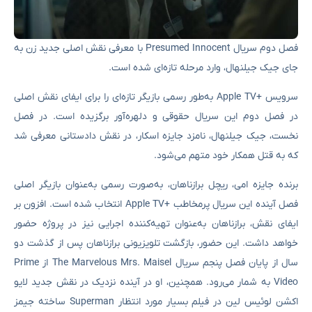
فصل دوم سریال Presumed Innocent با معرفی نقش اصلی جدید زن به
جای جیک جیلنهال، وارد مرحله تازه‌ای شده است.
سرویس +Apple TV به‌طور رسمی بازیگر تازه‌ای را برای ایفای نقش اصلی
در فصل دوم این سریال حقوقی و دلهره‌آور برگزیده است. در فصل
نخست، جیک جیلنهال، نامزد جایزه اسکار، در نقش دادستانی معرفی شد
که به قتل همکار خود متهم می‌شود.
برنده جایزه امی، ریچل برازناهان، به‌صورت رسمی به‌عنوان بازیگر اصلی
فصل آینده این سریال پرمخاطب +Apple TV انتخاب شده است. افزون بر
ایفای نقش، برازناهان به‌عنوان تهیه‌کننده اجرایی نیز در پروژه حضور
خواهد داشت. این حضور، بازگشت تلویزیونی برازناهان پس از گذشت دو
سال از پایان فصل پنجم سریال The Marvelous Mrs. Maisel از Prime
Video به شمار می‌رود. همچنین، او در آینده نزدیک در نقش جدید لایو
اکشن لوئیس لین در فیلم بسیار مورد انتظار Superman ساخته جیمز