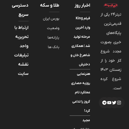
اخبار روز
طلا و سکه
دسترسی
تیتر24 یکی از
سریع
فیلم King
بورس ایران
قدیمی‌ترین
ارتباط با
وارد آخرین
وضعیت
پایگاه‌های
تحریریه
مرحله تولید
یارانه‌ها
خبری بصورت
واحد
شد | همکاری
بانک ها
مجدد شروع
تبلیغات
شاهرخ خان و
کار خود را از
نقشه
دخترش
زمستان 1403
سایت
هنرنمایی
شروع کرده
روزبه حصاری
است.
عملکرد تام
کروز را تداعی
کرد!
مجید