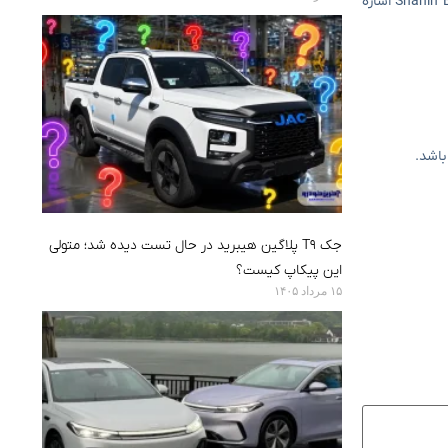
فرمانده Khorramdel به تیم های دیگری مانند پارس Borazjan ، South Pars Jam ، Galaxy Gostar Young Bushehr و Shahin Bandar Aamami Tangestan اشاره
جک T9 پلاگین هیبرید در حال تست دیده شد؛ متولی
این پیکاپ کیست؟
۱۵ مرداد ۱۴۰۵